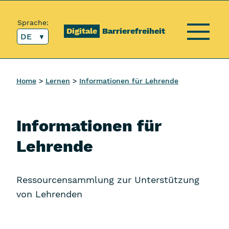
Inhalt [1]
Hauptmenü [2]
Topmenü [3]
Suche [4]
Sprache:
Digitale
Barrierefreiheit
DE
Menü
Home
Lernen
Informationen für Lehrende
Informationen für
Lehrende
Ressourcensammlung zur Unterstützung
von Lehrenden