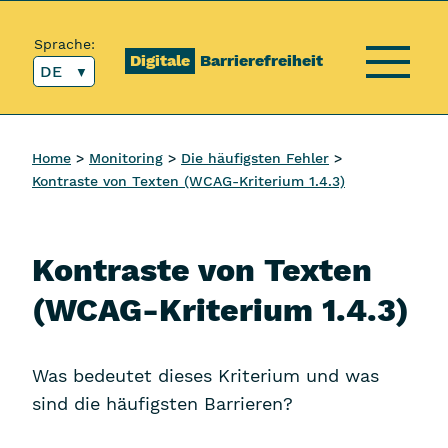
Inhalt [1]
Hauptmenü [2]
Topmenü [3]
Suche [4]
Sprache:
Digitale
Barrierefreiheit
DE
Menü
Home
Monitoring
Die häufigsten Fehler
Kontraste von Texten (WCAG-Kriterium 1.4.3)
Kontraste von Texten
(WCAG-Kriterium 1.4.3)
Was bedeutet dieses Kriterium und was
sind die häufigsten Barrieren?