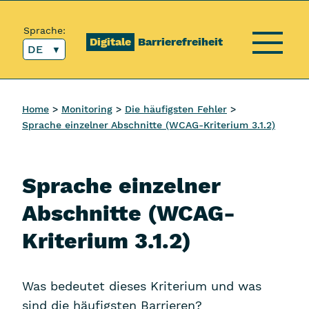
Inhalt [1]
Hauptmenü [2]
Topmenü [3]
Suche [4]
Sprache:
Digitale
Barrierefreiheit
DE
Menü
Home
Monitoring
Die häufigsten Fehler
Sprache einzelner Abschnitte (WCAG-Kriterium 3.1.2)
Sprache einzelner
Abschnitte (WCAG-
Kriterium 3.1.2)
Was bedeutet dieses Kriterium und was
sind die häufigsten Barrieren?