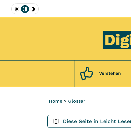
Inhalt [1]
Hauptmenü [2]
Topmenü [3]
Suche [4]
Hell
Automatisch
Dunkel
Dig
Verstehen
Home
Glossar
Diese Seite in Leicht Lese