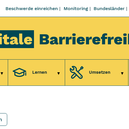
Beschwerde einreichen
Monitoring
Bundesländer
itale
Barrierefrei
Lernen
Umsetzen
Untermenü Verstehen
Untermenü Lernen
Unt
n