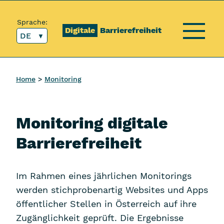
Inhalt [1]
Hauptmenü [2]
Topmenü [3]
Suche [4]
Sprache:
Digitale
Barrierefreiheit
DE
Menü
Home
Monitoring
Monitoring digitale
Barrierefreiheit
Im Rahmen eines jährlichen Monitorings
werden stichprobenartig Websites und Apps
öffentlicher Stellen in Österreich auf ihre
Zugänglichkeit geprüft. Die Ergebnisse