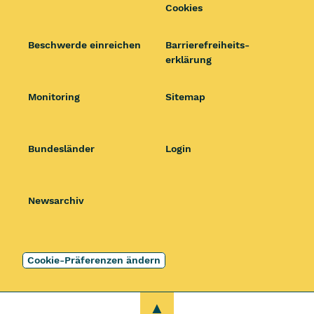
Cookies
Beschwerde einreichen
Barrierefrei­heits­
erklärung
Monitoring
Sitemap
Bundesländer
Login
Newsarchiv
Cookie-Präferenzen ändern
zum Anfang dieser Se
▲