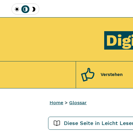
Inhalt [1]
Hauptmenü [2]
Topmenü [3]
Suche [4]
Hell
Automatisch
Dunkel
Dig
Verstehen
Home
Glossar
Diese Seite in Leicht Lese