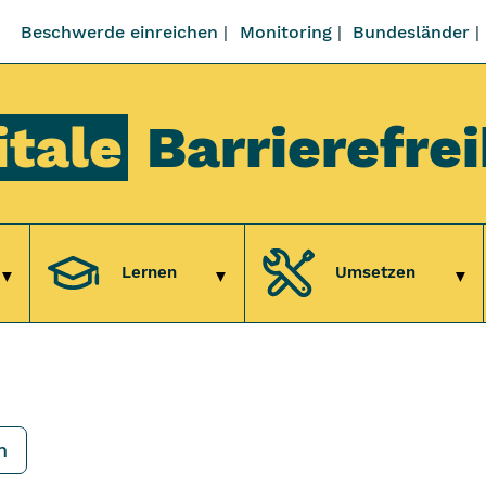
Beschwerde einreichen
Monitoring
Bundesländer
itale
Barrierefrei
Lernen
Umsetzen
Untermenü Verstehen
Untermenü Lernen
Unt
n