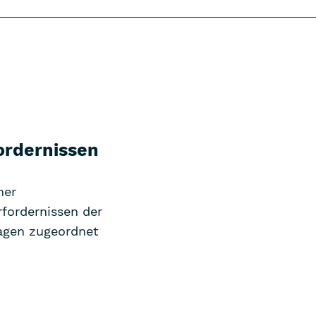
ordernissen
her
rfordernissen der
sagen zugeordnet