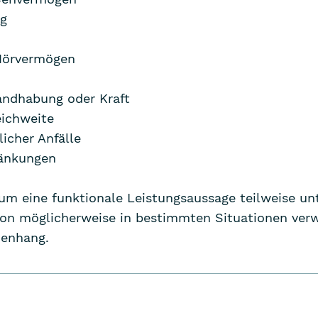
g
Hörvermögen
andhabung oder Kraft
eichweite
licher Anfälle
ränkungen
ium eine funktionale Leistungsaussage teilweise unt
ion möglicherweise in bestimmten Situationen ver
menhang.