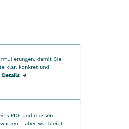
ormulierungen, damit Sie
lte klar, konkret und
|
Details
→
freies PDF und müssen
hwärzen – aber wie bleibt