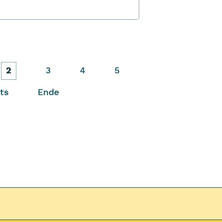
2
3
4
5
ts
Ende