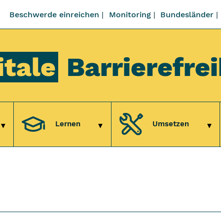
Beschwerde einreichen
Monitoring
Bundesländer
itale
Barrierefrei
Lernen
Umsetzen
Untermenü Verstehen
Untermenü Lernen
Unt