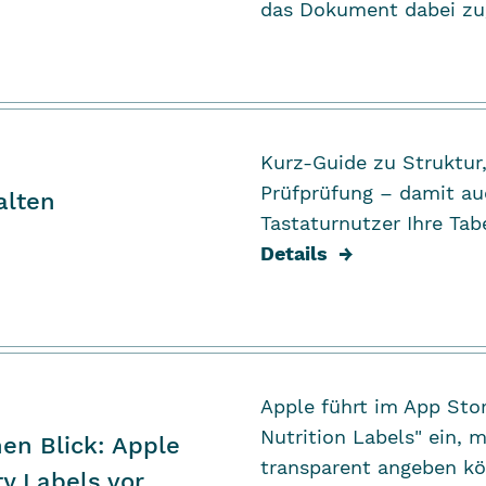
das Dokument dabei zu
Kurz-Guide zu Struktu
Prüfprüfung – damit au
alten
Tastaturnutzer Ihre Ta
Details
→
Apple führt im App Stor
Nutrition Labels
" ein, 
nen Blick: Apple
transparent angeben k
ty Labels vor