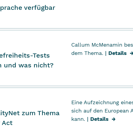
Sprache verfügbar
Callum McMenamin
bes
dem Thema.
|
Details
efreiheits-Tests
n und was nicht?
Eine Aufzeichnung ein
sich auf den
European A
ilityNet zum Thema
kann.
|
Details
→
 Act