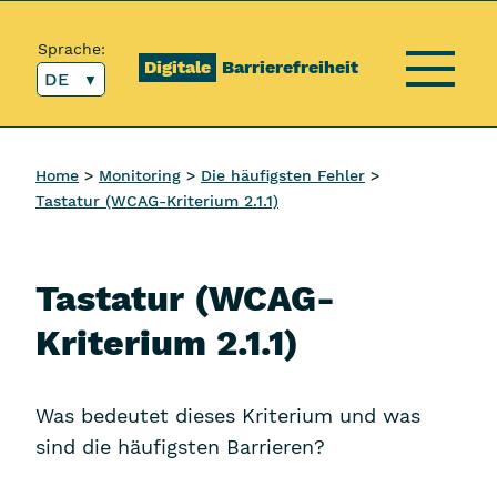
Inhalt [1]
Hauptmenü [2]
Topmenü [3]
Suche [4]
Sprache:
Digitale
Barrierefreiheit
DE
Menü
Home
Monitoring
Die häufigsten Fehler
Tastatur (WCAG-Kriterium 2.1.1)
Tastatur (WCAG-
Kriterium 2.1.1)
Was bedeutet dieses Kriterium und was
sind die häufigsten Barrieren?