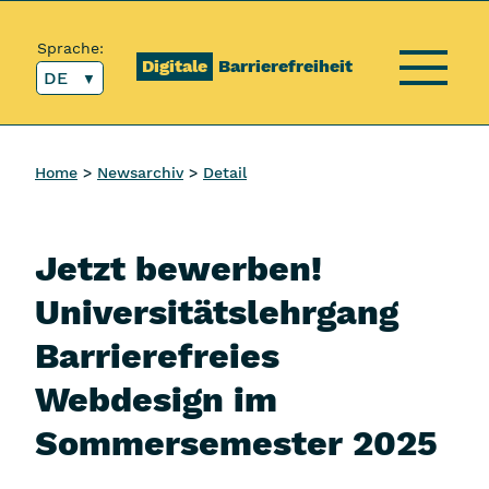
Inhalt [1]
Hauptmenü [2]
Topmenü [3]
Suche [4]
Sprache:
Digitale
Barrierefreiheit
DE
Menü
Home
Newsarchiv
Detail
Jetzt bewerben!
Universitätslehrgang
Barrierefreies
Webdesign im
Sommersemester 2025