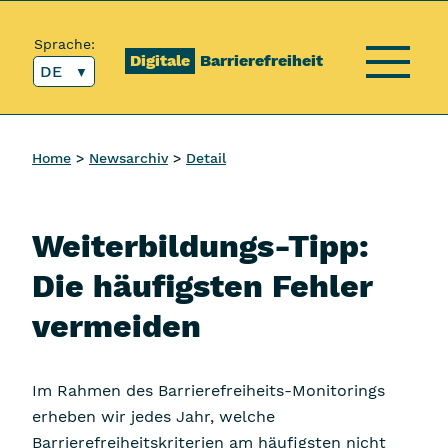
Inhalt [1]
Hauptmenü [2]
Topmenü [3]
Suche [4]
Sprache:
Digitale
Barrierefreiheit
DE
Menü
Home
Newsarchiv
Detail
Weiterbildungs-Tipp:
Die häufigsten Fehler
vermeiden
Im Rahmen des Barrierefreiheits-Monitorings
erheben wir jedes Jahr, welche
Barrierefreiheitskriterien am häufigsten nicht