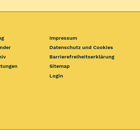
ng
Impressum
nder
Datenschutz und Cookies
hiv
Barrierefrei­heits­erklärung
ltungen
Sitemap
Login
Seite