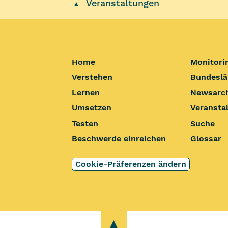
Veranstaltungen
▲
Home
Monitori
Verstehen
Bundeslä
Lernen
Newsarc
Umsetzen
Veransta
Testen
Suche
Beschwerde einreichen
Glossar
Cookie-Präferenzen ändern
zum Anfang dieser 
▲