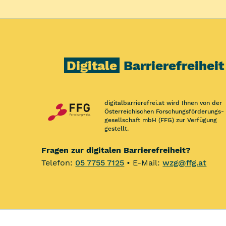
Digitale
Barrierefreiheit
digitalbarrierefrei.at wird Ihnen von der
Österreichischen Forschungs­förderungs­
gesellschaft mbH (FFG) zur Verfügung
gestellt.
Fragen zur digitalen Barrierefreiheit?
Telefon:
05 7755 7125
• E-Mail:
wzg@ffg.at