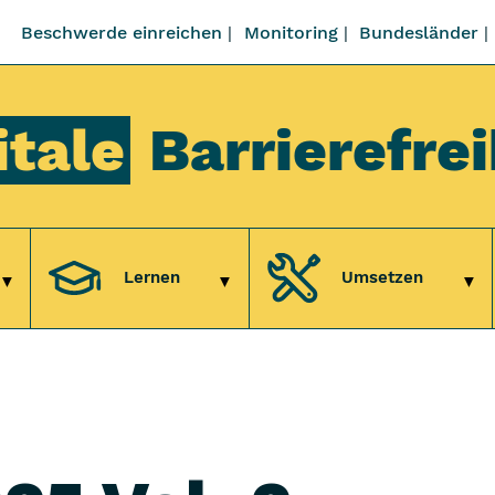
Beschwerde einreichen
Monitoring
Bundesländer
itale
Barrierefrei
Lernen
Umsetzen
Untermenü Verstehen
Untermenü Lernen
Unt