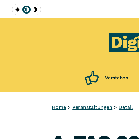
Inhalt [1]
Hauptmenü [2]
Topmenü [3]
Suche [4]
Hell
Automatisch
Dunkel
Dig
Verstehen
Home
Veranstaltungen
Detail