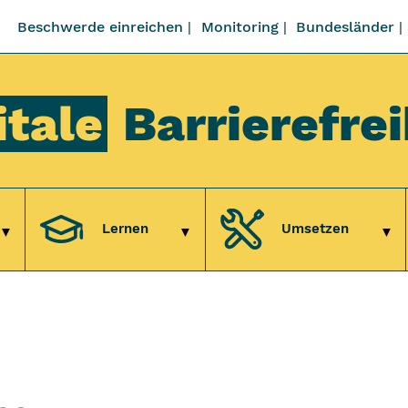
Beschwerde einreichen
Monitoring
Bundesländer
itale
Barrierefrei
Lernen
Umsetzen
Untermenü Verstehen
Untermenü Lernen
Unt