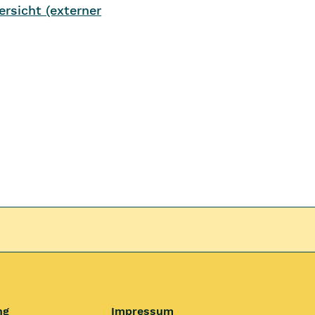
rsicht (externer
ng
Impressum