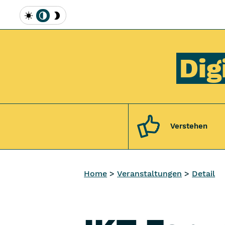
Inhalt [1]
Hauptmenü [2]
Topmenü [3]
Suche [4]
Hell
Automatisch
Dunkel
Dig
Verstehen
Home
Veranstaltungen
Detail