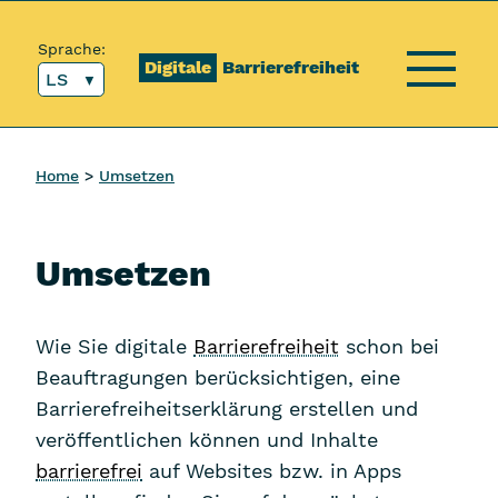
Inhalt [1]
Hauptmenü [2]
Topmenü [3]
Suche [4]
Sprache:
Digitale
Barrierefreiheit
LS
Menü
Home
Umsetzen
Umsetzen
Wie Sie digitale
Barrierefreiheit
schon bei
Beauftragungen berücksichtigen, eine
Barrierefreiheitserklärung erstellen und
veröffentlichen können und Inhalte
barrierefrei
auf Websites bzw. in Apps