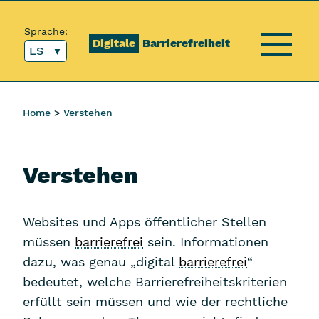
Inhalt [1]
Hauptmenü [2]
Topmenü [3]
Suche [4]
Sprache:
Digitale
Barrierefreiheit
LS
Menü
Home
Verstehen
Verstehen
Websites und Apps öffentlicher Stellen
müssen
barrierefrei
sein. Informationen
dazu, was genau „digital
barrierefrei
“
bedeutet, welche Barrierefreiheitskriterien
erfüllt sein müssen und wie der rechtliche