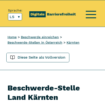
Inhalt [1]
Hauptmenü [2]
Topmenü [3]
Suche [4]
Sprache:
Digitale
Barrierefreiheit
LS
Menü
Home
Beschwerde einreichen
Beschwerde-Stellen in Österreich
Kärnten
Diese Seite als Vollversion
Beschwerde-Stelle
Land Kärnten